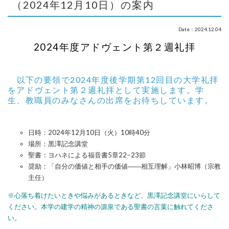
（2024年12月10日）の案内
Date：2024.12.04
2024年度アドヴェント第２週礼拝
以下の要領で2024年度後学期第12回目の大学礼拝
をアド
ヴェント第２週礼拝として実施します。
学
生、教職員のみなさんの出席をお待ちしています。
日時：2024年12月10日（火）10時40分
場所：黒澤記念講堂
聖書：ヨハネによる福音書5章22−23節
奨励：「自分の価値と相手の価値――相互理解」小林昭博（宗教
主任）
※心落ち着けたいときや悩みがあるときなど、黒澤記念講堂にいらして
ください。本学の建学の精神
の源泉である聖書の言葉に触れてくださ
い。