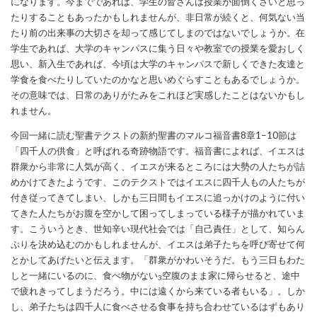
になります。今までであれば、学生の皆さんは授業が面倒くさいと思っ
たりすることもあったかもしれませんが、非日常が続くと、何気ない当
たり前の出来事の大切さを却って感じてしまのではないでしょうか。在
学生であれば、大学のキャンパスに集う日々や教室での授業を愛おしく
思い、新入生であれば、今頃は大学のキャンパスで新しくできた友達と
学食を食べたりしていたのかなと思いめぐらすこともあるでしょうか。
その意味では、日常のありがたみをこれほど実感したことはないかもし
れません。
今回一緒に読む聖書テクストの新約聖書のマルコ福音書8章1−10節は
「四千人の供食」と呼ばれる奇跡物語です。福音書によれば、イエスは
群衆から非常に人気が高く、イエスが来るところには大勢の人たちが詰
めかけてきたようです、このテクストではイエスに四千人もの人たちが
付き従ってきてしまい、しかも三日間もイエスに追っかけのように付い
てきた人たちがお腹を空かして困ってしまっている様子が描かれていま
す。こういうとき、世知辛い現代社会では「自己責任」として、知らん
ぷりを決め込むのかもしれませんが、イエスは弟子たちを呼び寄せて何
とかしてあげたいと伝えます。「群衆がかわいそうだ。もう三日もわた
しと一緒にいるのに、食べ物がない
空腹のまま家に帰らせると、途中
3
で疲れきってしまうだろう。中には遠くから来ている者もいる」。しか
し、弟子たちは四千人に食べさせる食事を持ち合わせているはずもあり