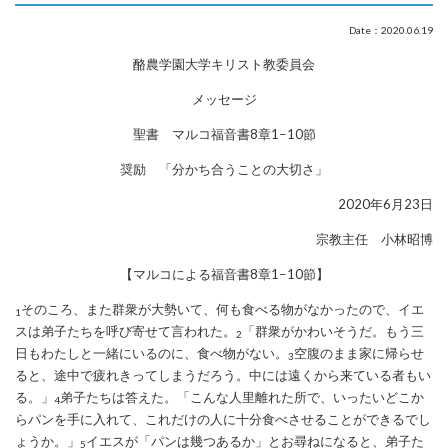
Date：2020.06.19
酪農学園大学キリスト教委員会
メッセージ
聖書 マルコ福音書8章1−10節
奨励 「分かち合うことの大切さ」
2020年6月23日
宗教主任 小林昭博
【マルコによる福音書8章1−10節】
そのころ、また群衆が大勢いて、何も食べる物がなかったので、イエ
1
スは弟子たちを呼び寄せて言われた。
「群衆がかわいそうだ。もう三
2
日もわたしと一緒にいるのに、食べ物がない。
空腹のまま家に帰らせ
3
ると、途中で疲れきってしまうだろう。中には遠くから来ている者もい
る。」
弟子たちは答えた。「こんな人里離れた所で、いったいどこか
4
らパンを手に入れて、これだけの人に十分食べさせることができるでし
ょうか。」
イエスが「パンは幾つあるか」とお尋ねになると、弟子た
5