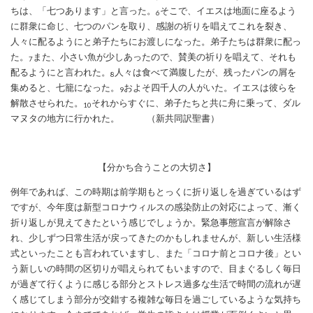
ちは、「七つあります」と言った。
そこで、イエスは地面に座るよう
6
に群衆に命じ、七つのパンを取り、感謝の祈りを唱えてこれを裂き、
人々に配るようにと弟子たちにお渡しになった。弟子たちは群衆に配っ
た。
また、小さい魚が少しあったので、賛美の祈りを唱えて、それも
7
配るようにと言われた。
人々は食べて満腹したが、残ったパンの屑を
8
集めると、七籠になった。
およそ四千人の人がいた。イエスは彼らを
9
解散させられた。
それからすぐに、弟子たちと共に舟に乗って、ダル
10
マヌタの地方に行かれた。 （新共同訳聖書）
【分かち合うことの大切さ】
例年であれば、この時期は前学期もとっくに折り返しを過ぎているはず
ですが、今年度は新型コロナウィルスの感染防止の対応によって、漸く
折り返しが見えてきたという感じでしょうか。緊急事態宣言が解除さ
れ、少しずつ日常生活が戻ってきたのかもしれませんが、新しい生活様
式といったことも言われていますし、また「コロナ前とコロナ後」とい
う新しいの時間の区切りが唱えられてもいますので、目まぐるしく毎日
が過ぎて行くように感じる部分とストレス過多な生活で時間の流れが遅
く感じてしまう部分が交錯する複雑な毎日を過ごしているような気持ち