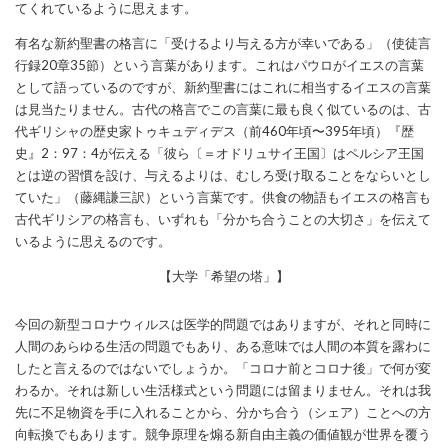
てくれているように思えます。
有名な新約聖書の格言に「受けるより与える方が幸いである」（使徒言
行録
20
章
35
節）という言葉があります。これはパウロがイエスの言葉
として語っているのですが、新約聖書にはこれに相当するイエスの言葉
は見当たりません。古代の格言でこの言葉に最も良く似ているのは、古
代ギリシャの歴史家トゥキュディデス（前
460
年頃〜
395
年頃）『歴
史』
2
：
97
：
4
が伝える「彼ら〔＝オドリュサイ王国〕はペルシア王国
とは逆の習慣を設け、与えるよりは、むしろ受け取ることをならいとし
ていた」（藤縄謙三訳）という言葉です。供食の物語もイエスの格言も
古代ギリシアの格言も、いずれも「分かち合うことの大切さ」を伝えて
いるように思えるのです。
【大学「希望の塔」】
今回の新型コロナウィルスは医学的問題ではありますが、それと同時に
人間のあらゆる生活の問題でもあり、ある意味では人間の本質を露わに
したと言えるのではないでしょうか。「コロナ前とコロナ後」で何が変
わるか。それは新しい生活様式という問題には留まりません。それは我
先に不足物資を手に入れることから、分かち合う（シェア）ことへの方
向転換でもあります。競争原理を煽る新自由主義の価値観が世界を覆う