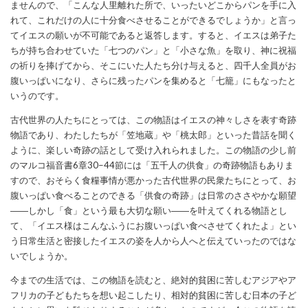
ませんので、「こんな人里離れた所で、いったいどこからパンを手に入
れて、これだけの人に十分食べさせることができるでしょうか」と言っ
てイエスの願いが不可能であると返答します。すると、イエスは弟子た
ちが持ち合わせていた「七つのパン」と「小さな魚」を取り、神に祝福
の祈りを捧げてから、そこにいた人たち分け与えると、四千人全員がお
腹いっぱいになり、さらに残ったパンを集めると「七籠」にもなったと
いうのです。
古代世界の人たちにとっては、この物語はイエスの神々しさを表す奇跡
物語であり、わたしたちが「笠地蔵」や「桃太郎」といった昔話を聞く
ように、楽しい奇跡の話として受け入れられました。この物語の少し前
のマルコ福音書6章30−44節には「五千人の供食」の奇跡物語もありま
すので、おそらく食糧事情が悪かった古代世界の民衆たちにとって、お
腹いっぱい食べることのできる「供食の奇跡」は日常のささやかな願望
――しかし「食」という最も大切な願い――を叶えてくれる物語とし
て、「イエス様はこんなふうにお腹いっぱい食べさせてくれたよ」とい
う日常生活と密接したイエスの姿を人から人へと伝えていったのではな
いでしょうか。
今までの生活では、この物語を読むと、絶対的貧困に苦しむアジアやア
フリカの子どもたちを想い起こしたり、相対的貧困に苦しむ日本の子ど