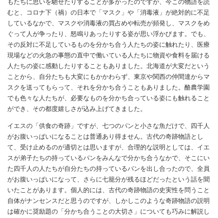
もたちに思いを馳せたりすることが多かったのですが、今この物語を読
むと、コロナ下（禍）の日本で「マスク」や「消毒液」が絶対的に不足
しているなかで、マスクや消毒液の買占めや転売が頻発し、マスクをめ
ぐって人が争ったり、怒鳴りあったりする姿が思い浮かびます。でも、
その反対に不足しているものを分かち合う人たちの姿に触れたり、医療
現場などの火急の事態の直中で働いている人たちに物資や食料を届ける
人たちの姿に感動したりすることもありました。北海道が大変だという
ことから、自分たちも大変にもかかわらず、東京や関西の仲間達からマ
スクを送ってもらって、それを分かち合うこともありました。酪農学園
でも色々な人たちが、必要なものを分かち合っている姿にも触れること
ができ、その都度嬉しさが込み上げてきました。
イエスの「供食の奇跡」ですが、七つのパンと小さな魚だけで、四千人
がお腹いっぱいになることは普通あり得ません。古代の奇跡物語とし
て、受け止めるのが適切とは思いますが、合理的な説明としては、イエ
スが弟子たちの持っているパンをみんなで分かち合うなかで、そこにい
た四千人の人たちが自分たちの持っているパンを出し合ったので、全員
がお腹いっぱいになって、さらに七籠分が残るほどだったという話を聞
いたことがあります。個人的には、古代の奇跡物語の史実性を問うこと
自体がナンセンスだと思うのですが、しかしこのような奇跡物語の説明
は確かに奨励題の「分かち合うことの大切さ」についても巧みに解説し