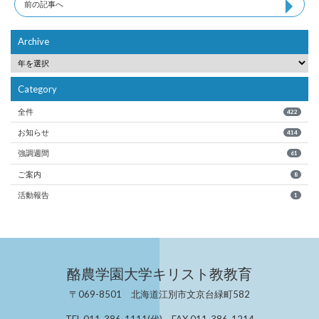
前の記事へ
Archive
Category
全件
422
お知らせ
414
強調週間
61
ご案内
8
活動報告
1
酪農学園大学キリスト教教育
〒069-8501 北海道江別市文京台緑町582