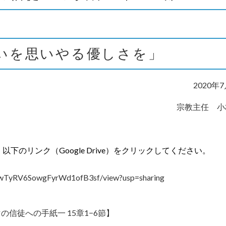
いを思いやる優しさを」
2020年
宗教主任 小
、以下のリンク（
Google Drive）をクリックし
てください。
TyRV6SowgFyrWd1ofB3sf/
view?usp=sharing
の信徒への手紙一 15章1−6節】