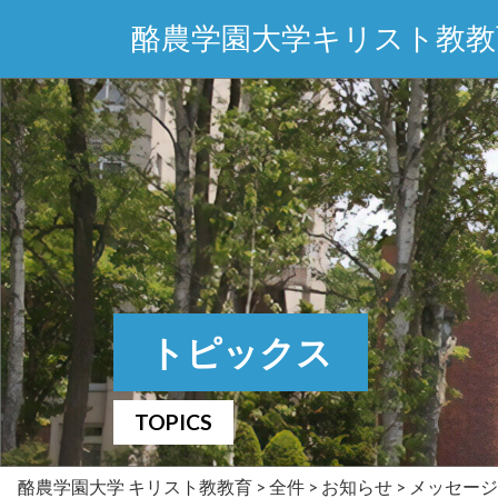
酪農学園大学キリスト教教
トピックス
TOPICS
酪農学園大学 キリスト教教育
>
全件
>
お知らせ
>
メッセージ