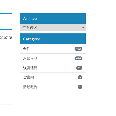
Archive
0.07.28
Category
全件
422
お知らせ
414
強調週間
61
ご案内
8
活動報告
1