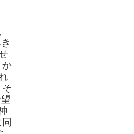
、
べき
せ
りか
れ
。そ
希望
神
に同
ち