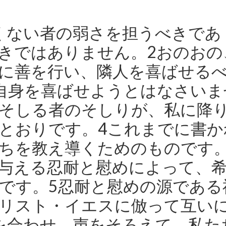
くない者の弱さを担うべきであ
きではありません。2おのおの
に善を行い、隣人を喜ばせる
自身を喜ばせようとはなさいま
そしる者のそしりが、私に降
とおりです。4これまでに書か
ちを教え導くためのものです
与える忍耐と慰めによって、
です。5忍耐と慰めの源である
リスト・イエスに倣って互い
を合わせ、声をそろえて、私た