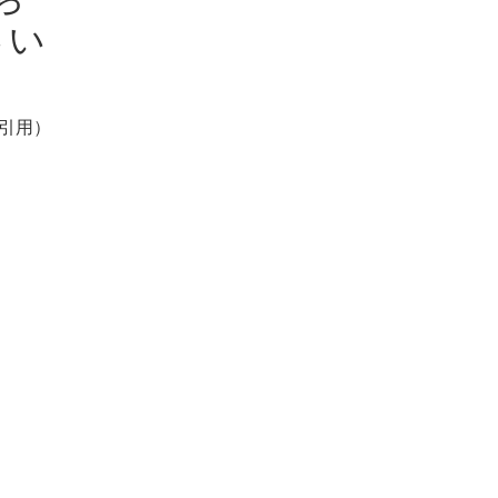
さい
引用）