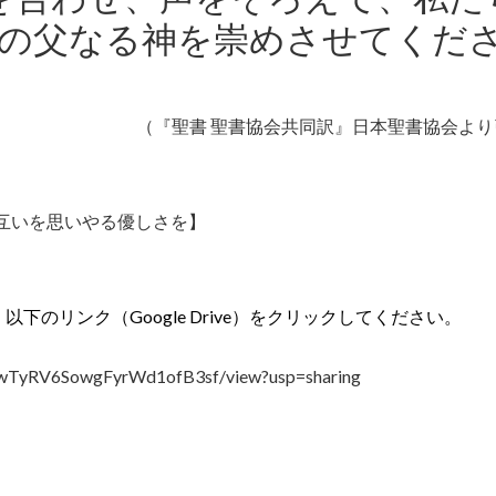
の父なる神を崇めさせてくだ
（『聖書 聖書協会共同訳』日本聖書協会より
互いを思いやる優しさを
】
、以下のリンク（
Google Drive）をクリックし
てください。
TyRV6SowgFyrWd1ofB3sf/
view?usp=sharing