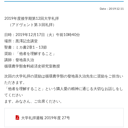
Date：2019.12.11
2019年度後学期第12回大学礼拝
（アドヴェント第３回礼拝）
日時：2019年12月17日（火）午前10時40分
場所：黒澤記念講堂
聖書：ミカ書2章1－13節
奨励：「他者を理解すること」
講師：發地喜久治
循環農学類食料経済史研究室教授
次回の大学礼拝の奨励は循環農学類の發地喜久治先生に奨励をご担当い
ただきます。
「他者を理解すること」という隣人愛の精神に通じる大切なお話しをし
てください
ます。みなさん、ご出席ください。
大学礼拝週報 2019年度 27号