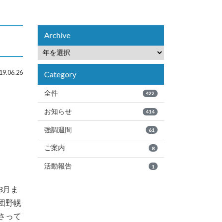
Archive
9.06.26
Category
全件
422
お知らせ
414
強調週間
61
ご案内
8
活動報告
1
3月ま
団野幌
さって