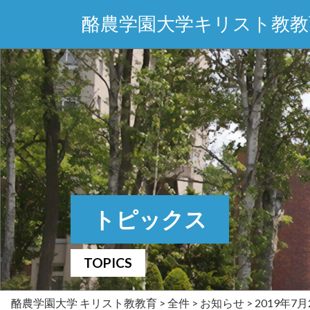
酪農学園大学キリスト教教
トピックス
TOPICS
酪農学園大学 キリスト教教育
>
全件
>
お知らせ
>
2019年