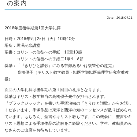
の案内
Date：2018.09.21
2018年度後学期第1回大学礼拝
日時：2018年9月25日（火）10時40分
場所：黒澤記念講堂
聖書：コリントの信徒への手紙一10章13節
コリントの信徒への手紙二1章4－6節
奨励：「『きりひと讃歌』にみる苦難あるいは復讐心の超克」
髙橋優子（キリスト教学教員・獣医学類獣医倫理学研究室准教
授）
次回の大学礼拝は後学期の第１回目の礼拝となります。
奨励はキリスト教学担当の高橋優子先生が担当されます。
『ブラックジャック』を書いた手塚治虫の『きりひと讃歌』からお話し
くださいます。手塚作品は東洋と西洋の知のエッセンスが散りばめられ
ています。もちろん、聖書やキリスト教もです。この機会に、聖書やキ
リスト思想による手塚作品の読解をご経験ください。学生、教職員のみ
なさんのご出席をお待ちしています。