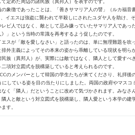
して定めた周辺の諸民族（異邦人）を表すのです。
の象徴であったことは、「善きサマリア人の譬」（ルカ福音書
いて、イエスは強盗に襲われて半殺しにされたユダヤ人を助け、
やレビ人ではなく、敵として忌み嫌っていたサマリア人であっ
人》」という当時の常識を再考するよう促したのです。
エスが「敵を愛しなさい」と語ったのは、単に無理難題を吹
と排外主義によってその本来の姿から乖離している現状を明ら
諸民族（異邦人）が、実際には敵ではなく、隣人として愛すべ
う二項対立図式を脱構築していると考えられるのです。
、CCCのメンバーとして韓国の学生たちが来てくださり、礼拝後
うにしている姿を目の当たりにしました。両国の政府やマスコ
はなく「隣人」だということに改めて気づかされます。みなさ
、隣人と敵という対立図式を脱構築し、隣人愛という本学の建
います。