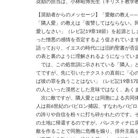
奨励の担当は、小林昭博先生（キリスト教学
【奨励者からのメッセージ】「愛敵の教え—
「隣人愛」の教えは「復讐してはならない。
愛しなさい」（レビ記19章18節）を起源と
った憎悪の感情を否定するよう促されていま
語っており、イエスの時代には旧約聖書が否
の表と裏のように理解されるようになってい
では、この処世訓に示されている「隣人」と
てですが、先に引いたテクストの直前に「心
ば彼の罪を負うことはない」（レビ記19章1
の人といった漠然とした意味ではなく、あく
次に敵ですが、隣人愛とは同胞による共同体
人は前6世紀のバビロン捕囚、すなわちバビ
の誇りや自信を粉々に打ち砕かれたのです。
の土地に帰還するのですが、パレスティナに
敵を作ることで同胞に危機を煽り、排外主義