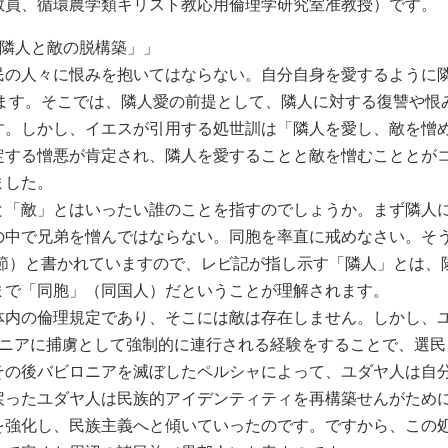
教員、循環農学類キリスト教応用倫理学研究室准教授）です。
—隣人と敵の脱構築」」
民の人々に恨みを抱いてはならない。自分自身を愛するように
します。そこでは、隣人愛の前提として、隣人に対する復讐や恨
す。しかし、イエスが引用する処世訓は「隣人を愛し、敵を憎
定する憎悪が肯定され、隣人を愛することと敵を憎むこととが
ました。
「敵」とはいったい誰のことを指すのでしょうか。まず隣人
の中で兄弟を憎んではならない。同胞を率直に戒めなさい。そ
7節）と書かれていますので、レビ記が指し示す「隣人」とは、
まで「同胞」（同国人）だということが理解されます。
内の倫理規定であり、そこには敵は存在しません。しかし、
ロニアに捕虜として強制的に連行される経験をすることで、選民
その後バビロニアを滅ぼしたペルシャによって、ユダヤ人は自
戻ったユダヤ人は民族的アイデンティティを再構築せんがため
を強化し、民族主義へと傾いていったのです。ですから、この