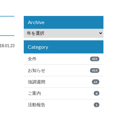
Archive
8.01.23
Category
全件
422
お知らせ
414
強調週間
61
ご案内
8
活動報告
1