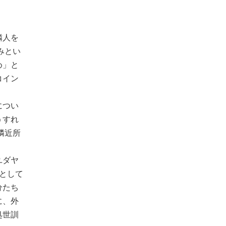
隣人を
みとい
め」と
コイン
につい
うすれ
隣近所
ユダヤ
として
分たち
に、外
処世訓