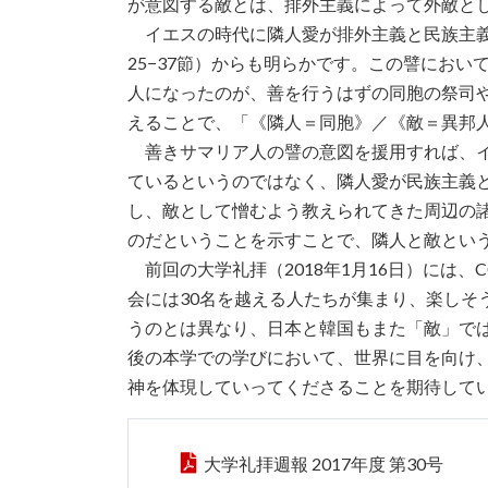
が意図する敵とは、排外主義によって外敵と
イエスの時代に隣人愛が排外主義と民族主義
25−37節）からも明らかです。この譬にお
人になったのが、善を行うはずの同胞の祭司
えることで、「《隣人＝同胞》／《敵＝異邦
善きサマリア人の譬の意図を援用すれば、イ
ているというのではなく、隣人愛が民族主義
し、敵として憎むよう教えられてきた周辺の
のだということを示すことで、隣人と敵とい
前回の大学礼拝（2018年1月16日）には
会には30名を越える人たちが集まり、楽しそ
うのとは異なり、日本と韓国もまた「敵」で
後の本学での学びにおいて、世界に目を向け
神を体現していってくださることを期待して
大学礼拝週報 2017年度 第30号