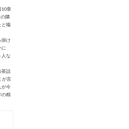
10章
その隣
たと喩
っ掛け
かに
き人な
の茶話
ミが言
んが今
学の精