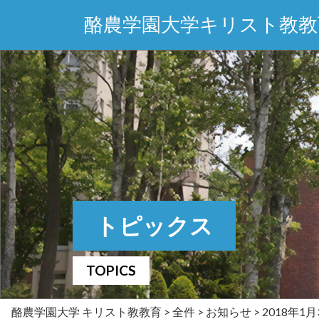
酪農学園大学キリスト教教
トピックス
TOPICS
酪農学園大学 キリスト教教育
>
全件
>
お知らせ
>
2018年