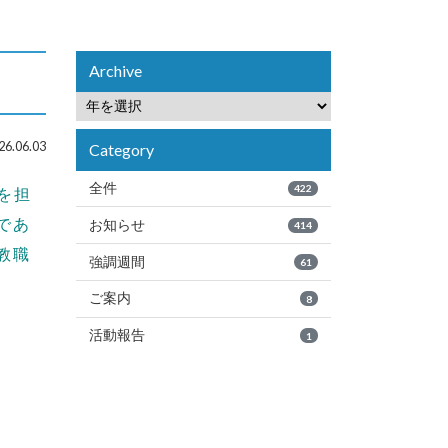
Archive
内
6.06.03
Category
全件
422
を担
であ
お知らせ
414
教職
強調週間
61
ご案内
8
活動報告
1