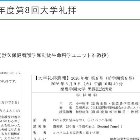
6年度第8回大学礼拝
（獣医保健看護学類動物生命科学ユニット准教授）