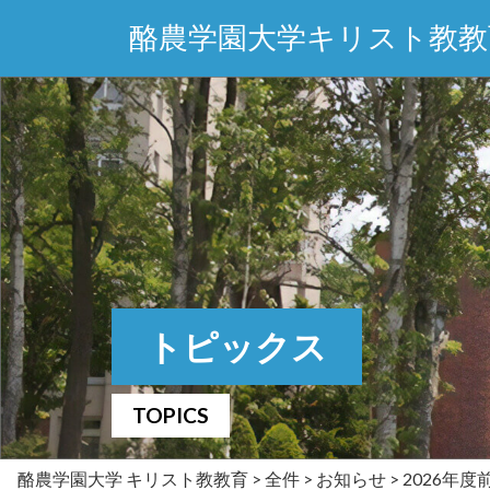
酪農学園大学キリスト教教
トピックス
TOPICS
酪農学園大学 キリスト教教育
>
全件
>
お知らせ
>
2026年