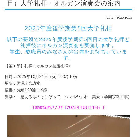
日）大学礼拝・オルガン演奏会の案内
Date：2025.10.15
2025年度後学期第5回大学礼拝
以下の要領で2025年度後学期第5回目の大学礼拝と
礼拝後にオルガン演奏会を実施します。
学生、教職員のみなさんの出席をお待ちしていま
す。
【第１部】礼拝（オルガン披露礼拝）
日時：2025年10月21日（火）10時40分
場所：黒澤記念講堂
聖書：詩編150編1−6節
奨励：「息あるものはこぞって、ハレルヤ」朴 美愛（学園宗教主事）
【聖歌隊のさんび（2025年10月14日）】