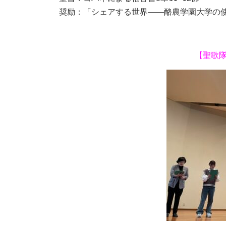
奨励：「シェアする世界――酪農学園大学の
【聖歌隊