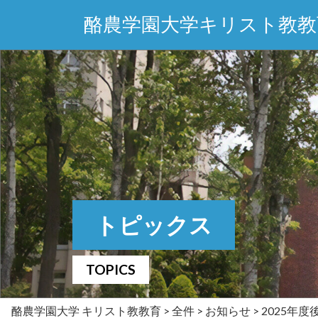
酪農学園大学キリスト教教
トピックス
TOPICS
酪農学園大学 キリスト教教育
>
全件
>
お知らせ
>
2025年