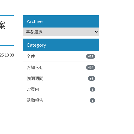
Archive
案
Category
5.10.08
全件
422
お知らせ
414
強調週間
61
ご案内
8
活動報告
1