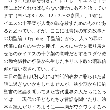
上げられた故事を引き合いに出し、イエスも十字
架に上げられねばならない運命にあると語ってい
ます（ヨハネ8：28、12：32︎−33参照）。15節は
イエスの十字架が人間の罪を赦すためのものであ
ると述べていますが、ここには青銅の蛇の故事と
の類型論（
Typologie
予型論）から、人々の罪の
代償に自らの生命を捧げ、人々に生命を取り戻さ
せるのがイエスの十字架の意味だとするユダヤ教
の動物犠牲の祭儀から生じたキリスト教の贖罪信
仰が言い表されています。
本日の聖書は現代人には神話的表象に彩られた昔
話に過ぎないかもしれませんが、幼少期から旧約
聖書の物語を聞いてきた古代世界の人たちにとっ
ては――現代の子どもたちが昔話を聞いたり、絵
本を読んだりするように――胸がワクワクする不