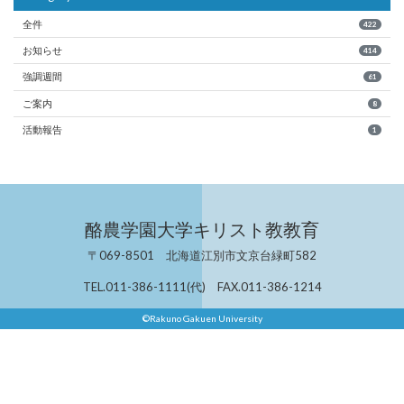
全件
422
お知らせ
414
強調週間
61
ご案内
8
活動報告
1
酪農学園大学キリスト教教育
〒069-8501 北海道江別市文京台緑町582
TEL.011-386-1111(代) FAX.011-386-1214
©Rakuno Gakuen University