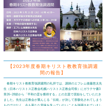
【2023年度春期キリスト教教育強調週
間の報告】
春期キリスト教教育強調週間の礼拝では、講師のエフレム後藤悠太先
生（日本ハリストス正教会札幌ハリストス正教会司祭）にガラテヤ書3
章26−28節から「平和の霊を獲得する」との主題で奨励をしていただき
ました。先生は正教会が重んじる「伝統」が決して形骸化されてしまう
ものではなく、今も新たな意味を失っていないことを強調されていまし