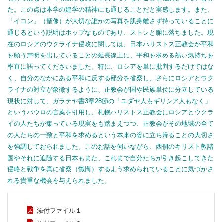
た。この点は本学の建学の精神にも通じることだと実感します。また、
「イコン」（聖像）が大切な誰かの写真を肌身離さず持っていることに
通じるという説明はポップなものであり、ストンと腑に落ちました。現
在のロシアのウクライナ侵攻に関しては、日本ハリストス正教会が平和
を願う声明を出していることの延長線上に、平和を求める熱い気持ちを
率直に語ってくださいました。特に、ロシアを単に批判するだけではな
く、自分のなかにある平和に反する部分を省察し、さらにロシアとウク
ライナの対立が象徴するように、正教会が国や民族単位に分立している
現状に対して、ガラテヤ書3章28節の「ユダヤ人もギリシア人もなく」
というパウロの言葉を引用し、札幌ハリストス正教会にロシアとウクラ
イの人たちが集っている現実をも踏まえつつ、正教会がその地域の全て
の人たちの一致と平和を求めるという本来の姿に立ち帰ることの大切さ
を強調しておられました。このお話を伺いながら、西側のキリスト教諸
国やそれに追随する日本もまた、これまで自分たちが引き起こしてきた
侵略と戦争を真に省察（懺悔）するよう求められていることに気づかさ
れる貴重な機会を与えられました。
添付ファイル１