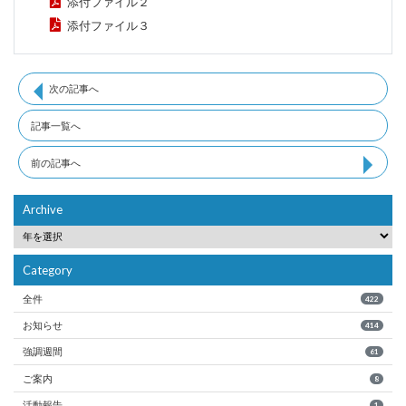
添付ファイル２
添付ファイル３
次の記事へ
記事一覧へ
前の記事へ
Archive
Category
全件
422
お知らせ
414
強調週間
61
ご案内
8
活動報告
1