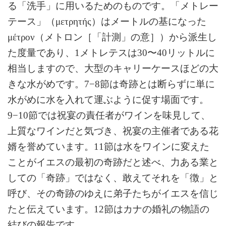
る「洗手」に用いるためのものです。「メトレー
テース」（
μετρητής
）はメートルの基になった
μέτρον
（メトロン［「計測」の意］）から派生し
た度量であり、1メトレテスは30〜40リットルに
相当しますので、大型のキャリーケースほどの大
きな水がめです。7−8節は奇跡とは断らずに単に
水がめに水を入れて運ぶように促す場面です。
9−10節では祝宴の責任者がワインを味見して、
上質なワインだと気づき、祝宴の主催者である花
婿を誉めています。11節は水をワインに変えた
ことがイエスの最初の奇跡だと述べ、力ある業と
しての「奇跡」ではなく、敢えてそれを「徴」と
呼び、その奇跡のゆえに弟子たちがイエスを信じ
たと伝えています。12節はカナの婚礼の物語の
結びの報告です。