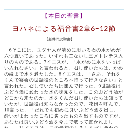
【本日の聖書】
ヨハネによる福音書2章6−12節
【新共同訳聖書】
6そこには、ユダヤ人が清めに用いる石の水がめが
六つ置いてあった。いずれも二ないし三メトレテス入
りのものである。7イエスが、「水がめに水をいっぱ
い入れなさい」と言われると、召し使いたちは、かめ
の縁まで水を満たした。8イエスは、「さあ、それを
くんで宴会の世話役のところへ持って行きなさい」と
言われた。召し使いたちは運んで行った。9世話役は
ぶどう酒に変わった水の味見をした。このぶどう酒が
どこから来たのか、水をくんだ召し使いたちは知って
いたが、世話役は知らなかったので、花婿を呼んで、
10言った。「だれでも初めに良いぶどう酒を出し、
酔いがまわったころに劣ったものを出すものですが、
あなたは良いぶどう酒を今まで取って置かれまし
た。」11イエスは、この最初のしるしをガリラヤの