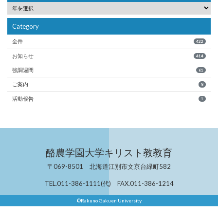
Category
全件
422
お知らせ
414
強調週間
61
ご案内
8
活動報告
1
酪農学園大学キリスト教教育
〒069-8501 北海道江別市文京台緑町582
TEL.011-386-1111(代) FAX.011-386-1214
©Rakuno Gakuen University