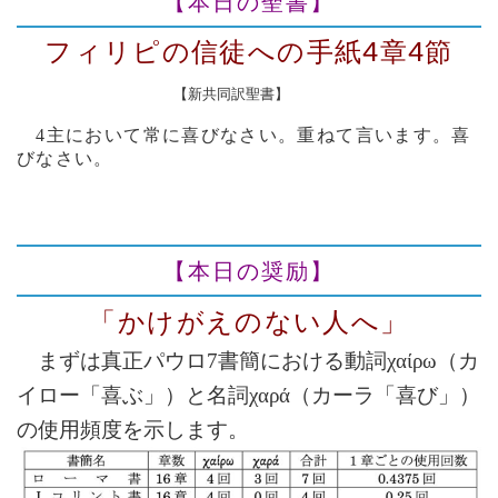
【本日の聖書】
フィリピの信徒への手紙4章4節
【新共同訳聖書】
4主において常に喜びなさい。重ねて言います。喜
びなさい。
【本日の奨励】
「かけがえのない人へ」
まずは真正パウロ7書簡における動詞
χαίρω
（カ
イロー「喜ぶ」）と名詞
χαρά
（カーラ「喜び」）
の使用頻度を示します。