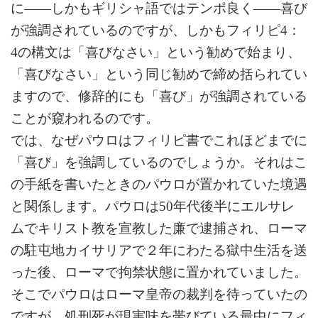
に――しかもギリシャ語ではテンポ良く――喜び
が強調されているのですが、しかもフィリピ4：
4の構文は「喜びなさい」という勧めで始まり、
「喜びなさい」という同じ勧めで締め括られてい
ますので、修辞的にも「喜び」が強調されている
ことが窺われるのです。
では、なぜパウロはフィリピ書でこれほどまでに
「喜び」を強調しているのでしょうか。それはこ
の手紙を書いたときのパウロが置かれていた境遇
と関係します。パウロは50年代後半にエルサレ
ムでキリスト教を宣教した廉で逮捕され、ローマ
の駐屯地カイサリアで２年にわたる獄中生活を送
った後、ローマで拘禁状態に置かれていました。
そこでパウロはローマ皇帝の裁判を待っていたの
ですが、処刑死が現実味を帯びている最中にフィ