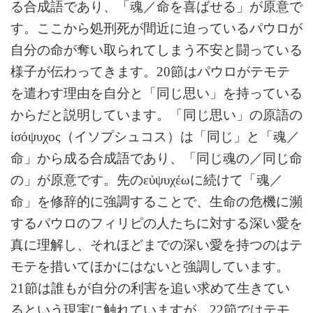
る合成語であり、「魂／命を喜ばせる」が原意で
す。ここから処刑死が間近に迫っているパウロが
自分の命が奪い取られてしまう不安と闘っている
様子が伝わってきます。20節はパウロがテモテ
を遣わす理由を自分と「同じ思い」を持っている
からだと説明しています。「同じ思い」の原語の
ἰσόψυχος（イソプシュコス）は「同じ」と「魂／
命」から成る合成語であり、「同じ魂の／同じ命
の」が原意です。先のεὐψυχέωに続けて「魂／
命」を修辞的に強調することで、生命の危機に瀕
するパウロのフィリピの人たちに対する深い愛を
真に理解し、それほどまでの深い愛を持つのはテ
モテを措いてほかにはないと強調しています。
21節は誰もが自分の利害を追い求めて生きてい
るという現実に触れていますが、22節ではテモ