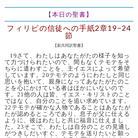
【本日の聖書】
フィリピの信徒への手紙2章19−24
節
【新共同訳聖書】
19さて、わたしはあなたがたの様子を知っ
て力づけられたいので、間もなくテモテをそ
ちらに遣わすことを、主イエスによって希望
しています。20テモテのようにわたしと同じ
思いを抱いて、親身になってあなたがたのこ
とを心にかけている者はほかにいないので
す。21他の人は皆、イエス・キリストのこと
ではなく、自分のことを追い求めています。
22テモテが確かな人物であることはあなたが
たが認めるところであり、息子が父に仕える
ように、彼はわたしと共に福音に仕えまし
た。23そこで、わたしは自分のことの見通し
がつきしだいすぐ、テモテを送りたいと願っ