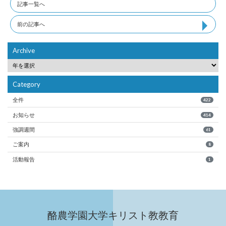
記事一覧へ
前の記事へ
Archive
Category
全件
422
お知らせ
414
強調週間
61
ご案内
8
活動報告
1
酪農学園大学キリスト教教育