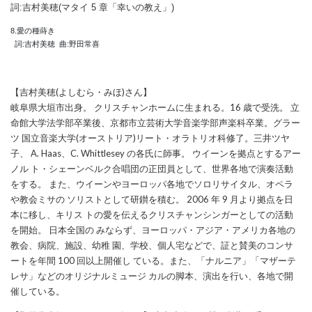
詞:吉村美穂(マタイ 5 章「幸いの教え」)
8.愛の種蒔き

【吉村美穂(よしむら・みほ)さん】
岐阜県大垣市出身。 クリスチャンホームに生まれる。16 歳で受洗。 立
命館大学法学部卒業後、京都市立芸術大学音楽学部声楽科卒業。グラー
ツ 国立音楽大学(オーストリア)リート・オラトリオ科修了。三井ツヤ
子、 A. Haas、C. Whittlesey の各氏に師事。 ウイーンを拠点とするアー
ノル ト・シェーンベルク合唱団の正団員として、世界各地で演奏活動
をする。 また、ウイーンやヨーロッパ各地でソロリサイタル、オペラ
や教会ミサの ソリストとして研鑚を積む。 2006 年 9 月より拠点を日
本に移し、キリス トの愛を伝えるクリスチャンシンガーとしての活動
を開始。 日本全国の みならず、ヨーロッパ・アジア・アメリカ各地の
教会、病院、施設、幼稚 園、学校、個人宅などで、証と賛美のコンサ
ートを年間 100 回以上開催し ている。また、「ナルニア」「マザーテ
レサ」などのオリジナルミュージ カルの脚本、演出を行い、各地で開
催している。