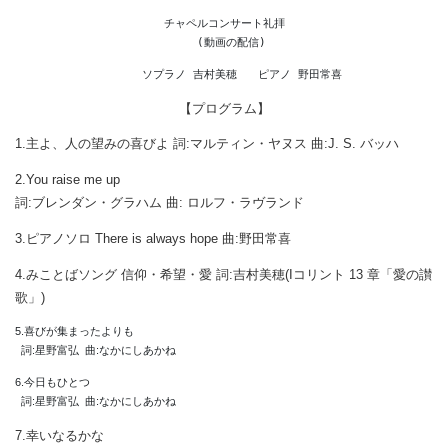
チャペルコンサート礼拝

【プログラム】
1.主よ、人の望みの喜びよ 詞:マルティン・ヤヌス 曲:J. S. バッハ
2.You raise me up
詞:ブレンダン・グラハム 曲: ロルフ・ラヴランド
3.ピアノソロ There is always hope 曲:野田常喜
4.みことばソング 信仰・希望・愛 詞:吉村美穂(Iコリント 13 章「愛の讃
歌」)
5.喜びが集まったよりも

6.今日もひとつ

7.幸いなるかな