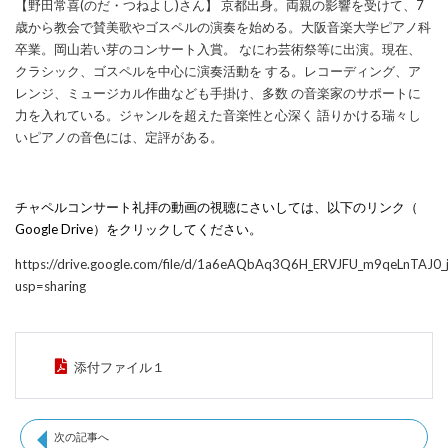
【野田常喜(のだ・つねよし)さん】 京都出身。両親の影響を受けて、7
歳から教会で賛美歌やゴスペルの演奏を始める。大阪音楽大学ピアノ科
卒業。岡山若い芽のコンサート入賞。 なにわ芸術祭等に出演。現在、
クラシック、ゴスペルを中心に演奏活動を する。レコーディング、ア
レンジ、ミュージカル作曲なども手掛け、多数 の音楽家のサポートに
力を入れている。ジャンルを超えた音楽性と心深く 語りかける瑞々し
いピアノの音色には、定評がある。
チャペルコンサート礼拝の動画の視聴にさいしては、以下のリンク（
Google Drive）をクリックし
てください。
https://drive.google.com/file/d/1a6eAQbAq3Q6H_ERVJFU_m9qeLnTAJ0_j
usp=sharing
添付ファイル１
次の記事へ